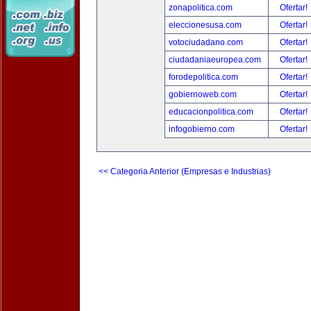
zonapolitica.com
Ofertar!
eleccionesusa.com
Ofertar!
votociudadano.com
Ofertar!
ciudadaniaeuropea.com
Ofertar!
forodepolitica.com
Ofertar!
gobiernoweb.com
Ofertar!
educacionpolitica.com
Ofertar!
infogobierno.com
Ofertar!
<< Categoria Anterior (Empresas e Industrias)