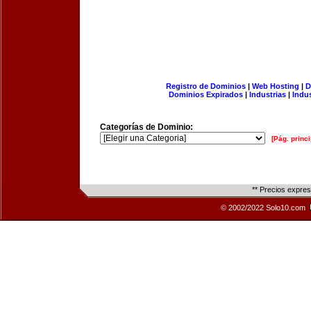
Registro de Dominios
|
Web Hosting
|
D
Dominios Expirados
|
Industrias
|
Indu
Categorías de Dominio:
[Pág. princi
** Precios expre
© 2002/2022 Solo10.com