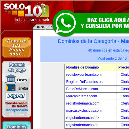
Dominios de la Categoría -
Mar
40 dominios en esta categ
Mostrando 1 de 40
Nombre de Dominio
Precio
registeryourbrand.com
Ofert
RegistroDePatentes.es
Ofert
BaseDeMarcas.com
Ofert
MarcasInternet.com
Ofert
registrodemarca.com
Ofert
marcasexclusivas.com
Ofert
registrodemarcas.biz
Ofert
registrodemarcas.es
Ofert