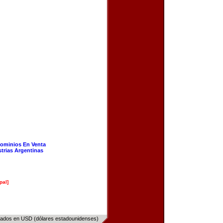
ominios En Venta
strias Argentinas
pal]
sados en USD (dólares estadounidenses)