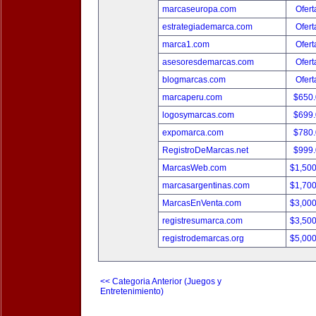
marcaseuropa.com
Ofert
estrategiademarca.com
Ofert
marca1.com
Ofert
asesoresdemarcas.com
Ofert
blogmarcas.com
Ofert
marcaperu.com
$650
logosymarcas.com
$699
expomarca.com
$780
RegistroDeMarcas.net
$999
MarcasWeb.com
$1,50
marcasargentinas.com
$1,70
MarcasEnVenta.com
$3,00
registresumarca.com
$3,50
registrodemarcas.org
$5,00
<< Categoria Anterior (Juegos y
Entretenimiento)