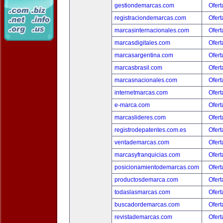
gestiondemarcas.com
Ofert
registraciondemarcas.com
Ofert
marcasinternacionales.com
Ofert
marcasdigitales.com
Ofert
marcasargentina.com
Ofert
marcasbrasil.com
Ofert
marcasnacionales.com
Ofert
internetmarcas.com
Ofert
e-marca.com
Ofert
marcaslideres.com
Ofert
registrodepatentes.com.es
Ofert
ventademarcas.com
Ofert
marcasyfranquicias.com
Ofert
posicionamientodemarcas.com
Ofert
productosdemarca.com
Ofert
todaslasmarcas.com
Ofert
buscadordemarcas.com
Ofert
revistademarcas.com
Ofert