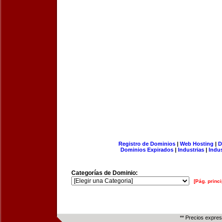
Registro de Dominios
|
Web Hosting
|
D
Dominios Expirados
|
Industrias
|
Indu
Categorías de Dominio:
[Pág. princi
** Precios expre