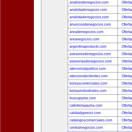
analisisdenegocios.com
Oferta
analistadenegocio.com
Oferta
analistadenegocios.com
Oferta
anunciosdenegocios.com
Oferta
areadenegocios.com
Oferta
areanegocios.com
Oferta
argentinaproducts.com
Oferta
asesoresdenegocios.com
Oferta
asesoriasdenegocios.com
Oferta
atencionalpublico.com
Oferta
atenciondeclientes.com
Oferta
bolsascomerciales.com
Oferta
bolsasindustriales.com
Oferta
buscapyme.com
Oferta
cafedemaquina.com
Oferta
calidadyprecio.com
Oferta
catalogoscomerciales.com
Oferta
centralnegocios.com
Oferta