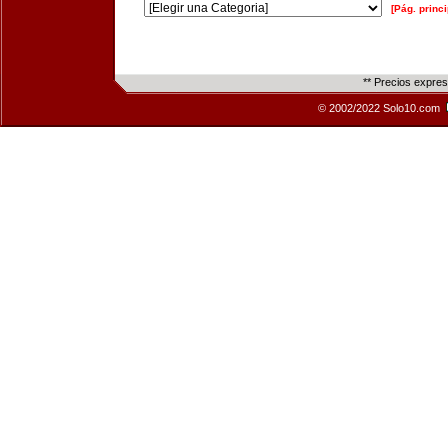
[Pág. princi
** Precios expre
© 2002/2022 Solo10.com