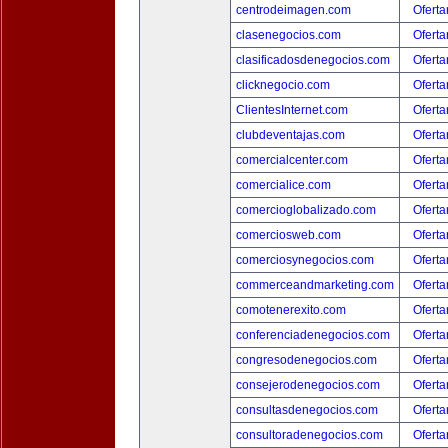
centrodeimagen.com
Oferta
clasenegocios.com
Oferta
clasificadosdenegocios.com
Oferta
clicknegocio.com
Oferta
ClientesInternet.com
Oferta
clubdeventajas.com
Oferta
comercialcenter.com
Oferta
comercialice.com
Oferta
comercioglobalizado.com
Oferta
comerciosweb.com
Oferta
comerciosynegocios.com
Oferta
commerceandmarketing.com
Oferta
comotenerexito.com
Oferta
conferenciadenegocios.com
Oferta
congresodenegocios.com
Oferta
consejerodenegocios.com
Oferta
consultasdenegocios.com
Oferta
consultoradenegocios.com
Oferta