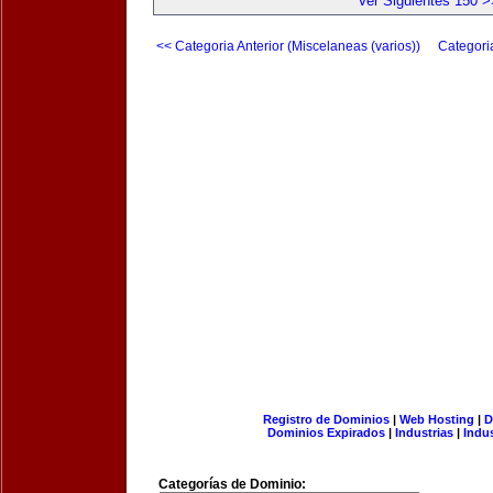
Ver Siguientes 150 >
<< Categoria Anterior (Miscelaneas (varios))
Categori
Registro de Dominios
|
Web Hosting
|
D
Dominios Expirados
|
Industrias
|
Indu
Categorías de Dominio: