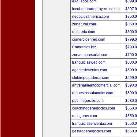
eAfiliados.com
$899.
incubadoradeproyectos.com
$897.
negociosamerica.com
$850.
zonarural.com
$850.
e-libreria.com
$800.
comercioenred.com
$799.
Comercios.biz
$790.
zonaempresarial.com
$790.
franquiciasweb.com
$600.
agentedeventas.com
$599.
clubimportadores.com
$599.
entrenamientocomercial.com
$590.
repuestosautomotor.com
$590.
publinegocios.com
$580.
coachingdenegocios.com
$550.
e-seguros.com
$550.
franquiciasenventa.com
$550.
gestaodenegocios.com
$550.