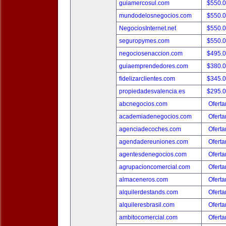
guiamercosul.com
$550.
mundodelosnegocios.com
$550.
NegociosInternet.net
$550.
seguropymes.com
$550.
negociosenaccion.com
$495.
guiaemprendedores.com
$380.
fidelizarclientes.com
$345.
propiedadesvalencia.es
$295.
abcnegocios.com
Oferta
academiadenegocios.com
Oferta
agenciadecoches.com
Oferta
agendadereuniones.com
Oferta
agentesdenegocios.com
Oferta
agrupacioncomercial.com
Oferta
almaceneros.com
Oferta
alquilerdestands.com
Oferta
alquileresbrasil.com
Oferta
ambitocomercial.com
Oferta