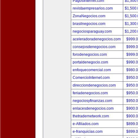
PagosInternet.com
$1,500
revistaempresarios.com
$1,500
ZonaNegocios.com
$1,500
brasilnegocios.com
$1,300
negociosparaguay.com
$1,200
aceleradoradenegocios.com
$999.
consejosdenegocios.com
$999.
forodenegocios.com
$999.
portaldenegocio.com
$990.
enfoquecomercial.com
$980.
ComercioInternet.com
$950.
direcciondenegocios.com
$950.
feriadenegocios.com
$950.
negociosyfinanzas.com
$950.
enlacesdenegocios.com
$900.
thetradernetwork.com
$900.
e-Afiliados.com
$899.
e-franquicias.com
$899.