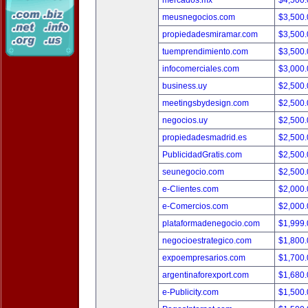
mercados.mx
$4,500
meusnegocios.com
$3,500
propiedadesmiramar.com
$3,500
tuemprendimiento.com
$3,500
infocomerciales.com
$3,000
business.uy
$2,500
meetingsbydesign.com
$2,500
negocios.uy
$2,500
propiedadesmadrid.es
$2,500
PublicidadGratis.com
$2,500
seunegocio.com
$2,500
e-Clientes.com
$2,000
e-Comercios.com
$2,000
plataformadenegocio.com
$1,999
negocioestrategico.com
$1,800
expoempresarios.com
$1,700
argentinaforexport.com
$1,680
e-Publicity.com
$1,500