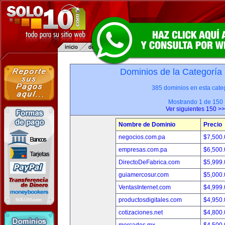
Dominios de la Categoría
385 dominios en esta categ
Mostrando 1 de 150
Ver siguientes 150 >>
Nombre de Dominio
Precio
negocios.com.pa
$7,500
empresas.com.pa
$6,500
DirectoDeFabrica.com
$5,999
guiamercosur.com
$5,000
VentasInternet.com
$4,999
productosdigitales.com
$4,950
cotizaciones.net
$4,800