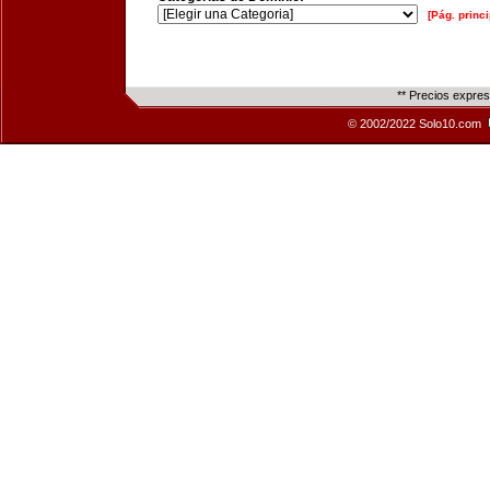
[Pág. princi
** Precios expre
© 2002/2022 Solo10.com