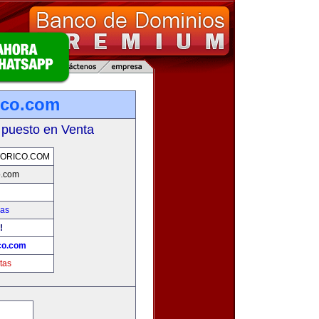
ico.com
 puesto en Venta
ORICO.COM
o.com
ias
!
co.com
tas