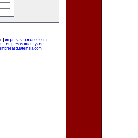
om
|
empresaspuertorico.com
|
om
|
empresasuruguay.com
|
empresasguatemala.com
|