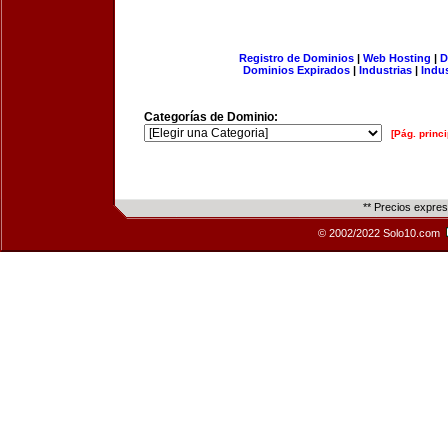
Registro de Dominios
|
Web Hosting
|
D
Dominios Expirados
|
Industrias
|
Indu
Categorías de Dominio:
[Pág. princi
** Precios expre
© 2002/2022 Solo10.com