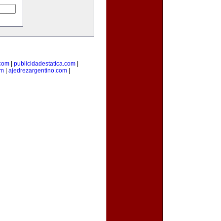
.com
|
publicidadestatica.com
|
om
|
ajedrezargentino.com
|