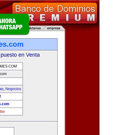
es.com
 puesto en Venta
MES.COM
.com
ias
,
Negocios
!
s.com
tas