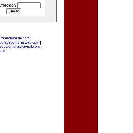
Ofrecido $
propiedadesla.com
|
guiadecomprasweb.com
|
egociomultinacional.com
|
com
|