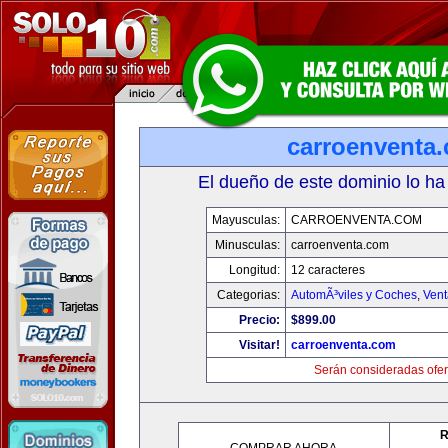
carroenventa
El dueño de este dominio lo ha
Mayusculas:
CARROENVENTA.COM
Minusculas:
carroenventa.com
Longitud:
12 caracteres
Categorias:
AutomÃ³viles y Coches
,
Vent
Precio:
$899.00
Visitar!
carroenventa.com
Serán consideradas ofer
R