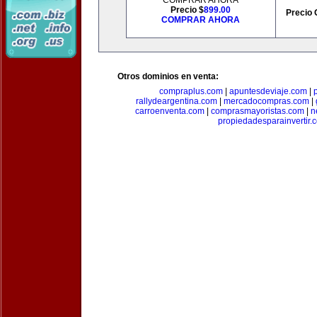
COMPRAR AHORA
Precio $
899.00
Precio 
COMPRAR AHORA
Otros dominios en venta:
compraplus.com
|
apuntesdeviaje.com
|
rallydeargentina.com
|
mercadocompras.com
|
carroenventa.com
|
comprasmayoristas.com
|
n
propiedadesparainvertir.