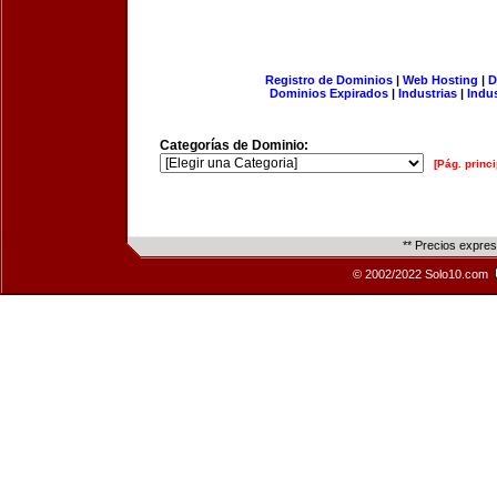
Registro de Dominios
|
Web Hosting
|
D
Dominios Expirados
|
Industrias
|
Indu
Categorías de Dominio:
[Pág. princi
** Precios expre
© 2002/2022 Solo10.com