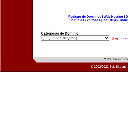
Registro de Dominios
|
Web Hosting
|
D
Dominios Expirados
|
Industrias
|
Indu
Categorías de Dominio:
[Pág. princi
** Precios expre
© 2002/2022 Solo10.com