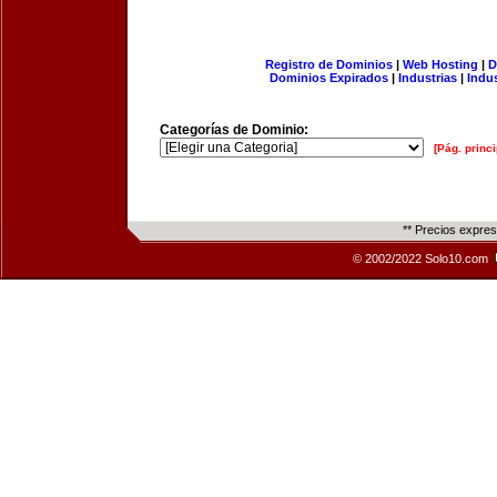
Registro de Dominios
|
Web Hosting
|
D
Dominios Expirados
|
Industrias
|
Indu
Categorías de Dominio:
[Pág. princi
** Precios expre
© 2002/2022 Solo10.com