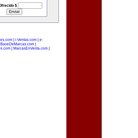
Ofrecido $
les.com
|
i-Ventas.com
|
e-
|
BaseDeMarcas.com
|
es.com
|
MarcasEnVenta.com
|