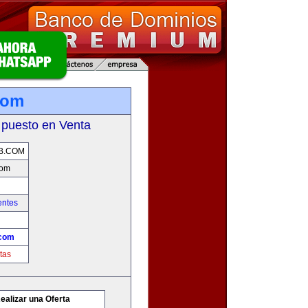
com
 puesto en Venta
B.COM
com
entes
com
tas
ealizar una Oferta