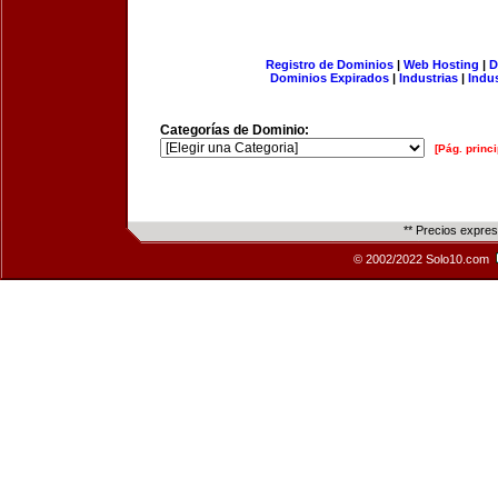
Registro de Dominios
|
Web Hosting
|
D
Dominios Expirados
|
Industrias
|
Indu
Categorías de Dominio:
[Pág. princi
** Precios expre
© 2002/2022 Solo10.com