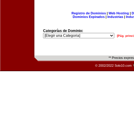
Registro de Dominios
|
Web Hosting
|
D
Dominios Expirados
|
Industrias
|
Indu
Categorías de Dominio:
[Pág. princi
** Precios expre
© 2002/2022 Solo10.com