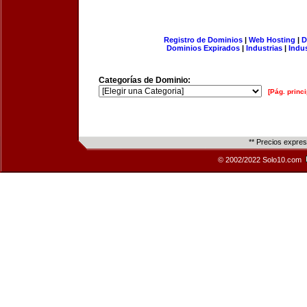
Registro de Dominios
|
Web Hosting
|
D
Dominios Expirados
|
Industrias
|
Indu
Categorías de Dominio:
[Pág. princi
** Precios expre
© 2002/2022 Solo10.com