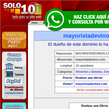
mayoristadevin
El dueño de este dominio lo ha
Mayusculas:
MAYORISTADEVINOS.C
Minusculas:
mayoristadevinos.com
Longitud:
16 caracteres
Categorias:
Alimentos y Bebidas
,
Emp
Precio:
Realizar una oferta!
Visitar!
mayoristadevinos.com
Serán consideradas ofer
Realizar una Oferta