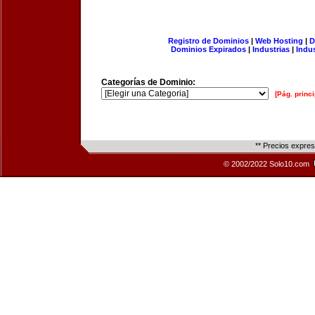
Registro de Dominios
|
Web Hosting
|
D
Dominios Expirados
|
Industrias
|
Indu
Categorías de Dominio:
[Pág. princi
** Precios expre
© 2002/2022 Solo10.com