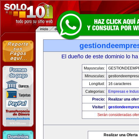
gestiondeempre
El dueño de este dominio lo ha
Mayusculas:
GESTIONDEEMP
Minusculas:
gestiondeempres
Longitud:
16 caracteres
Categorias:
Empresas e Indust
Precio:
Realizar una ofer
Visitar!
gestiondeempre
Serán consideradas ofer
Realizar una Oferta