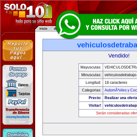
vehiculosdetrab
Vendido!
Mayusculas:
VEHICULOSDETR
Minusculas:
vehiculosdetrabaj
Longitud:
18 caracteres
Categorias:
AutomÃ³viles y Co
Precio:
Realizar una ofert
Visitar!
vehiculosdetrabaj
Serán consideradas ofer