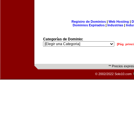
Registro de Dominios
|
Web Hosting
|
D
Dominios Expirados
|
Industrias
|
Indu
Categorías de Dominio:
[Pág. princi
** Precios expre
© 2002/2022 Solo10.com