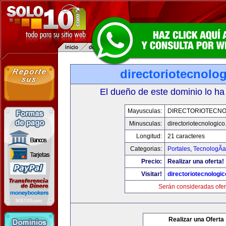
directoriotecnolo
El dueño de este dominio lo ha
Mayusculas:
DIRECTORIOTECNO
Minusculas:
directoriotecnologic
Longitud:
21 caracteres
Categorias:
Portales
,
TecnologÃ­a
Precio:
Realizar una oferta!
Visitar!
directoriotecnologi
Serán consideradas ofer
Realizar una Oferta