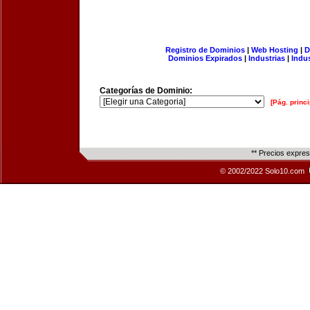
Registro de Dominios
|
Web Hosting
|
D
Dominios Expirados
|
Industrias
|
Indu
Categorías de Dominio:
[Pág. princi
** Precios expre
© 2002/2022 Solo10.com