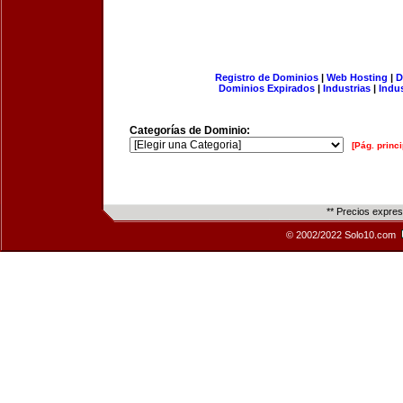
Registro de Dominios
|
Web Hosting
|
D
Dominios Expirados
|
Industrias
|
Indu
Categorías de Dominio:
[Pág. princi
** Precios expre
© 2002/2022 Solo10.com