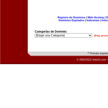
Registro de Dominios
|
Web Hosting
|
D
Dominios Expirados
|
Industrias
|
Indu
Categorías de Dominio:
[Pág. princi
** Precios expre
© 2002/2022 Solo10.com