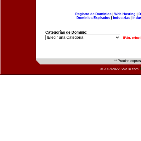
Registro de Dominios
|
Web Hosting
|
D
Dominios Expirados
|
Industrias
|
Indu
Categorías de Dominio:
[Pág. princi
** Precios expre
© 2002/2022 Solo10.com