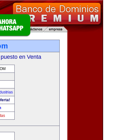
om
 puesto en Venta
COM
dustrias
ferta!
m
tas