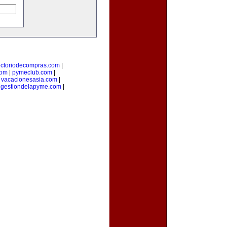
ectoriodecompras.com
|
com
|
pymeclub.com
|
|
vacacionesasia.com
|
|
gestiondelapyme.com
|