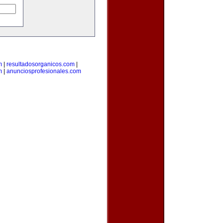
m
|
resultadosorganicos.com
|
m
|
anunciosprofesionales.com