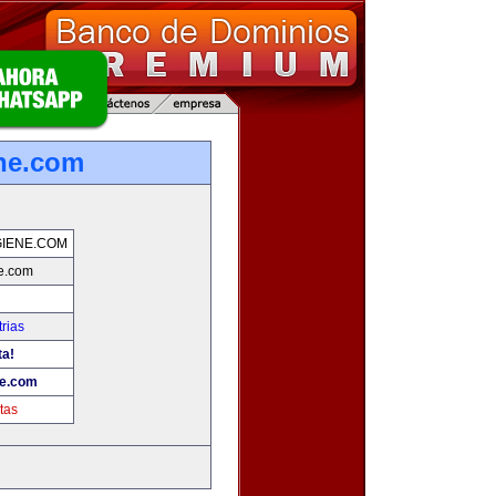
ne.com
IENE.COM
e.com
rias
ta!
ne.com
tas