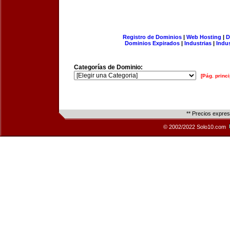
Registro de Dominios
|
Web Hosting
|
D
Dominios Expirados
|
Industrias
|
Indu
Categorías de Dominio:
[Pág. princi
** Precios expre
© 2002/2022 Solo10.com