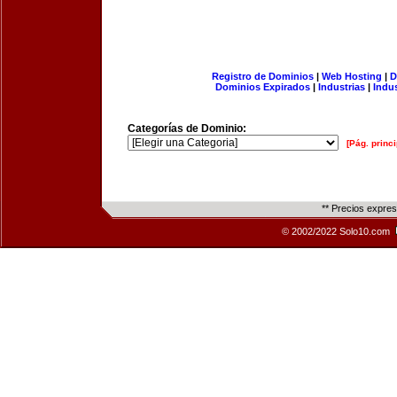
Registro de Dominios
|
Web Hosting
|
D
Dominios Expirados
|
Industrias
|
Indu
Categorías de Dominio:
[Pág. princi
** Precios expre
© 2002/2022 Solo10.com