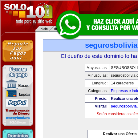
segurosbolivi
El dueño de este dominio lo ha
Mayusculas:
SEGUROSBOLI
Minusculas:
segurosbolivia
Longitud:
14 caracteres
Categorias:
Empresas e Indu
Precio:
Realizar una of
Visitar!
segurosbolivia
Serán consideradas ofer
Realizar una Oferta