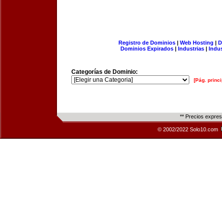
Registro de Dominios
|
Web Hosting
|
D
Dominios Expirados
|
Industrias
|
Indu
Categorías de Dominio:
[Pág. princi
** Precios expre
© 2002/2022 Solo10.com