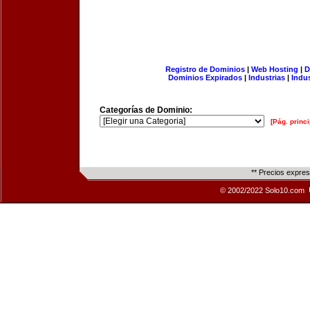
Registro de Dominios
|
Web Hosting
|
D
Dominios Expirados
|
Industrias
|
Indu
Categorías de Dominio:
[Pág. princi
** Precios expre
© 2002/2022 Solo10.com