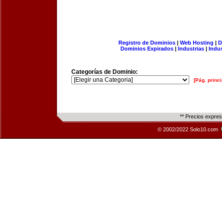
Registro de Dominios
|
Web Hosting
|
D
Dominios Expirados
|
Industrias
|
Indu
Categorías de Dominio:
[Pág. princi
** Precios expre
© 2002/2022 Solo10.com