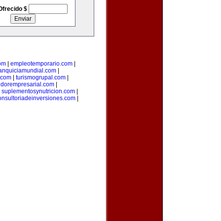
Ofrecido $
om
|
empleotemporario.com
|
ranquiciamundial.com
|
.com
|
turismogrupal.com
|
idorempresarial.com
|
|
suplementosynutricion.com
|
onsultoriadeinversiones.com
|