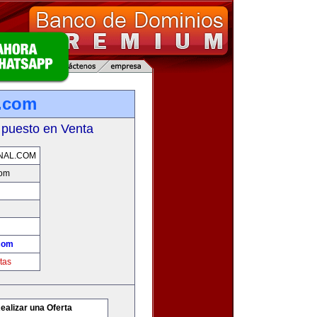
l.com
 puesto en Venta
NAL.COM
com
.com
tas
ealizar una Oferta