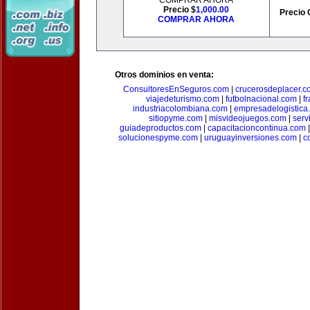
COMPRAR AHORA
Precio $
1,000.00
Precio 
COMPRAR AHORA
Otros dominios en venta:
ConsultoresEnSeguros.com
|
crucerosdeplacer.c
viajedeturismo.com
|
futbolnacional.com
|
f
industriacolombiana.com
|
empresadelogistica
sitiopyme.com
|
misvideojuegos.com
|
serv
guiadeproductos.com
|
capacitacioncontinua.com
solucionespyme.com
|
uruguayinversiones.com
|
c