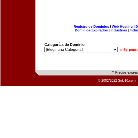
Registro de Dominios
|
Web Hosting
|
D
Dominios Expirados
|
Industrias
|
Indu
Categorías de Dominio:
[Pág. princi
** Precios expre
© 2002/2022 Solo10.com