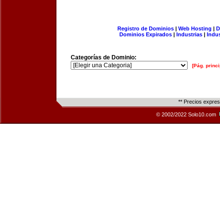
Registro de Dominios
|
Web Hosting
|
D
Dominios Expirados
|
Industrias
|
Indu
Categorías de Dominio:
[Pág. princi
** Precios expre
© 2002/2022 Solo10.com