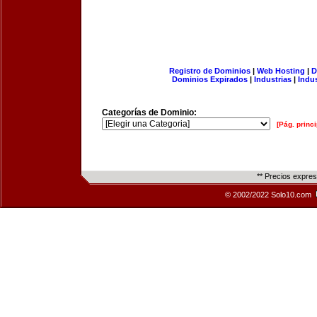
Registro de Dominios
|
Web Hosting
|
D
Dominios Expirados
|
Industrias
|
Indu
Categorías de Dominio:
[Pág. princi
** Precios expre
© 2002/2022 Solo10.com