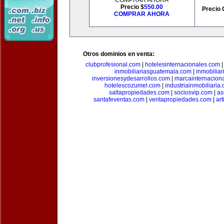
COMPRAR AHORA
Precio $
550.00
Precio 
COMPRAR AHORA
Otros dominios en venta:
clubprofesional.com
|
hotelesinternacionales.com
inmobiliariasguatemala.com
|
inmobiliar
inversionesydesarrollos.com
|
marcainternacion
hotelescozumel.com
|
industriainmobiliaria
saltapropiedades.com
|
sociosvip.com
|
as
santafeventas.com
|
ventapropiedades.com
|
ar