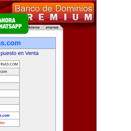
as.com
 puesto en Venta
INAS.COM
.com
s.com
tas