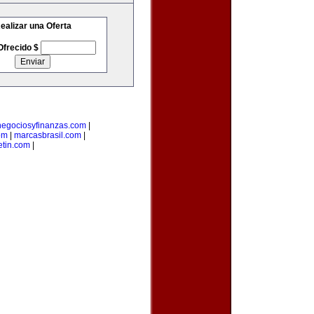
ealizar una Oferta
Ofrecido $
negociosyfinanzas.com
|
om
|
marcasbrasil.com
|
etin.com
|