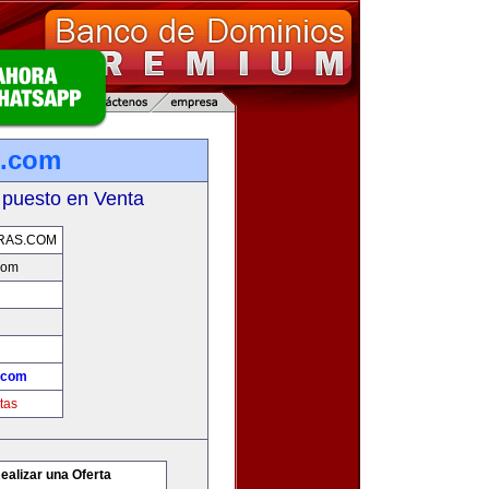
s.com
 puesto en Venta
RAS.COM
com
.com
tas
ealizar una Oferta