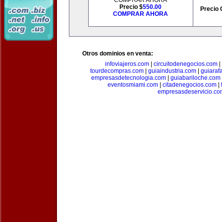
COMPRAR AHORA
Precio $
550.00
Precio 
COMPRAR AHORA
Otros dominios en venta:
infoviajeros.com
|
circuitodenegocios.com
|
tourdecompras.com
|
guiaindustria.com
|
guiaraf
empresasdetecnologia.com
|
guiabariloche.com
eventosmiami.com
|
citadenegocios.com
|
empresasdeservicio.co