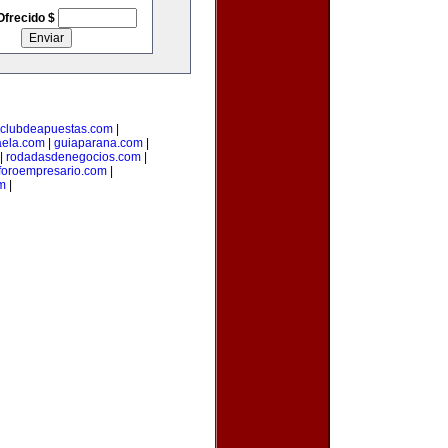
Ofrecido $
clubdeapuestas.com
|
aela.com
|
guiaparana.com
|
|
rodadasdenegocios.com
|
foroempresario.com
|
m
|