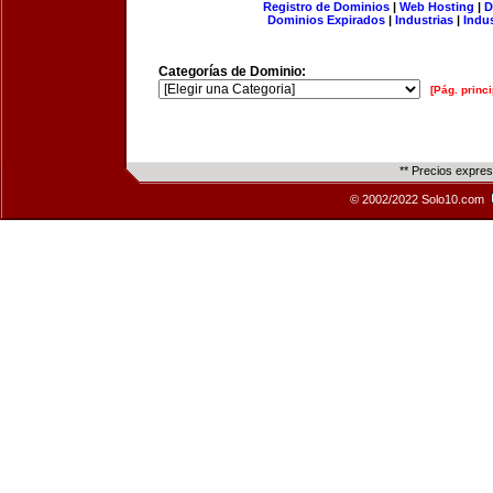
Registro de Dominios
|
Web Hosting
|
D
Dominios Expirados
|
Industrias
|
Indu
Categorías de Dominio:
[Pág. princi
** Precios expre
© 2002/2022 Solo10.com