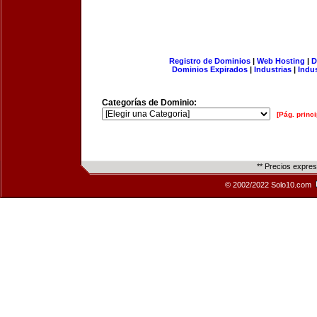
Registro de Dominios
|
Web Hosting
|
D
Dominios Expirados
|
Industrias
|
Indu
Categorías de Dominio:
[Pág. princi
** Precios expre
© 2002/2022 Solo10.com